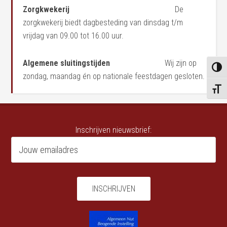
Zorgkwekerij
De
zorgkwekerij biedt dagbesteding van dinsdag t/m
vrijdag van 09.00 tot 16.00 uur.
Algemene sluitingstijden
Wij zijn op
KEUZ
zondag, maandag én op nationale feestdagen gesloten.
KIES 
Inschrijven nieuwsbrief: