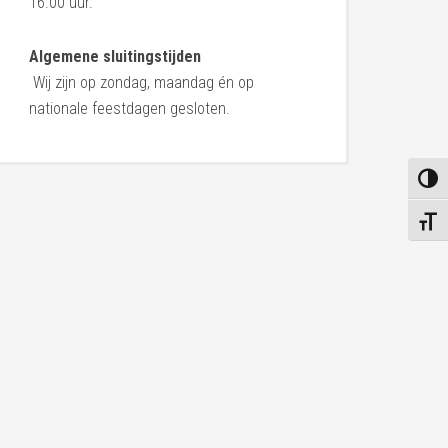
16.00 uur.
Algemene sluitingstijden
Wij zijn op zondag, maandag én op
nationale feestdagen gesloten.
KEUZ
KIES 