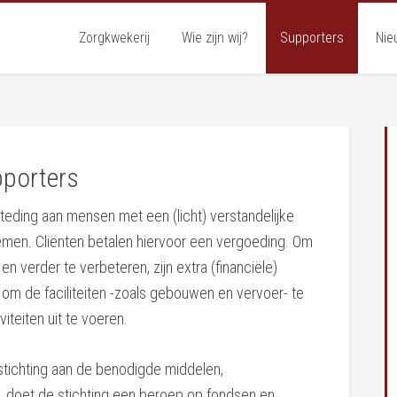
Zorgkwekerij
Wie zijn wij?
Supporters
Nie
porters
steding aan mensen met een (licht) verstandelijke
men. Cliënten betalen hiervoor een vergoeding. Om
n verder te verbeteren, zijn extra (financiële)
om de faciliteiten -zoals gebouwen en vervoer- te
iteiten uit te voeren.
tichting aan de benodigde middelen,
 is, doet de stichting een beroep op fondsen en