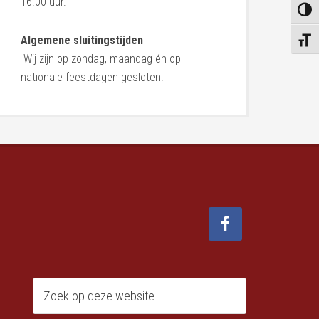
16.00 uur.
KEUZ
Algemene sluitingstijden
KIES 
Wij zijn op zondag, maandag én op
nationale feestdagen gesloten.
Zoeken